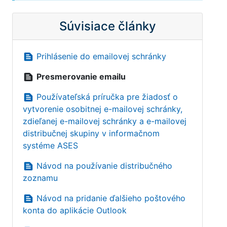
Súvisiace články
text_snippet
Prihlásenie do emailovej schránky
text_snippet
Presmerovanie emailu
text_snippet
Používateľská príručka pre žiadosť o
vytvorenie osobitnej e-mailovej schránky,
zdieľanej e-mailovej schránky a e-mailovej
distribučnej skupiny v informačnom
systéme ASES
text_snippet
Návod na používanie distribučného
zoznamu
text_snippet
Návod na pridanie ďalšieho poštového
konta do aplikácie Outlook