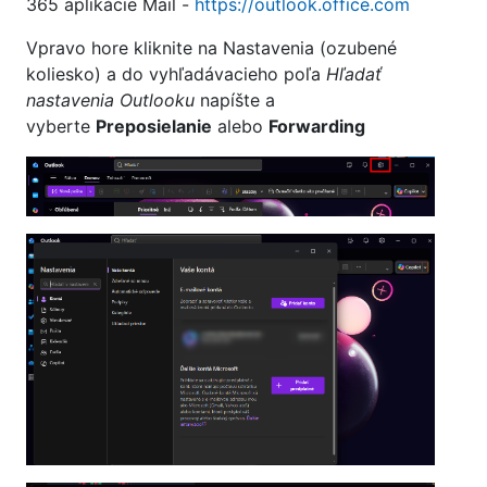
365 aplikácie Mail -
https://outlook.office.com
Vpravo hore kliknite na Nastavenia (ozubené
koliesko) a do vyhľadávacieho poľa
Hľadať
nastavenia Outlooku
napíšte a
vyberte
Preposielanie
alebo
Forwarding