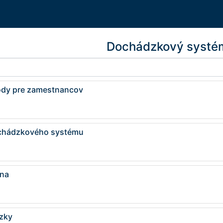
Dochádzkový systé
ody pre zamestnancov
ochádzkového systému
na
zky