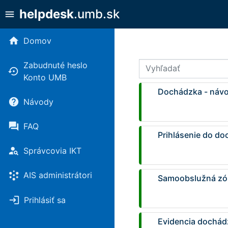
helpdesk
.umb.sk
menu
home
Domov
Vyhľadať
Zabudnuté heslo
settings_backup_restore
Konto UMB
Dochádzka - náv
help
Návody
forum
FAQ
Prihlásenie do d
person_search
Správcovia IKT
AIS administrátori
Samoobslužná zó
login
Prihlásiť sa
Evidencia dochád