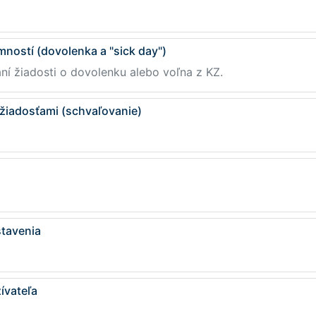
mností (dovolenka a "sick day")
ní žiadosti o dovolenku alebo voľna z KZ.
 žiadosťami (schvaľovanie)
stavenia
ívateľa