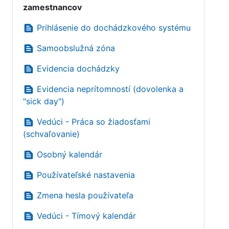
zamestnancov
text_snippet
Prihlásenie do dochádzkového systému
text_snippet
Samoobslužná zóna
text_snippet
Evidencia dochádzky
text_snippet
Evidencia neprítomností (dovolenka a
"sick day")
text_snippet
Vedúci - Práca so žiadosťami
(schvaľovanie)
text_snippet
Osobný kalendár
text_snippet
Používateľské nastavenia
text_snippet
Zmena hesla používateľa
text_snippet
Vedúci - Tímový kalendár