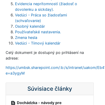
Evidencia neprítomností (žiadosť o
dovolenku a sickday).
Vedúci - Práca so žiadosťami
(schvaľovanie)
Osobný kalendár
Používateľské nastavenia.
Zmena hesla
Vedúci - Tímový kalendár
Celý dokument je dostupný po prihlásení na
adrese:
https://umbsk.sharepoint.com/:b:/s/intranet/uako
e=a3ygyM
Súvisiace články
text_snippet
Dochádzka - návody pre