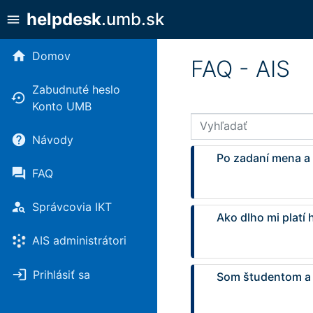
helpdesk
.umb.sk
menu
home
Domov
FAQ - AIS
Zabudnuté heslo
settings_backup_restore
Konto UMB
Vyhľadať
help
Návody
Po zadaní mena a h
forum
FAQ
person_search
Správcovia IKT
Ako dlho mi platí
AIS administrátori
login
Prihlásiť sa
Som študentom a 