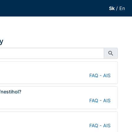
Sk
/
En
y
search
FAQ - AIS
/nestihol?
FAQ - AIS
FAQ - AIS