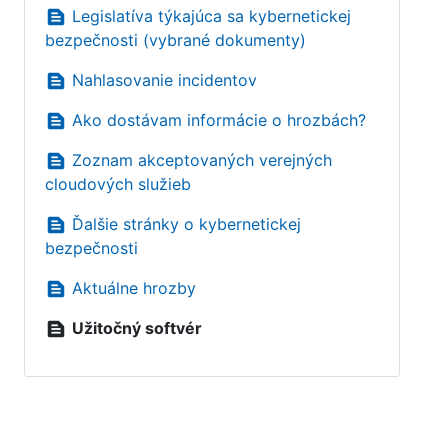
text_snippet
Legislatíva týkajúca sa kybernetickej
bezpečnosti (vybrané dokumenty)
text_snippet
Nahlasovanie incidentov
text_snippet
Ako dostávam informácie o hrozbách?
text_snippet
Zoznam akceptovaných verejných
cloudových služieb
text_snippet
Ďalšie stránky o kybernetickej
bezpečnosti
text_snippet
Aktuálne hrozby
text_snippet
Užitočný softvér