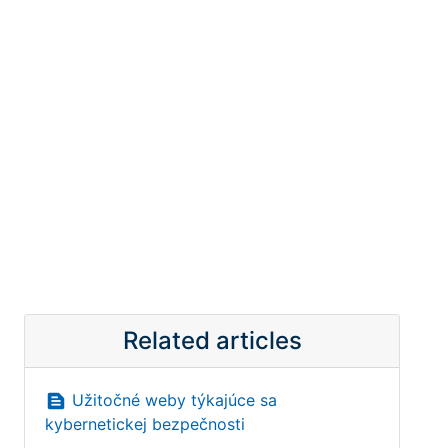
Related articles
text_snippet
Užitočné weby týkajúce sa
kybernetickej bezpečnosti