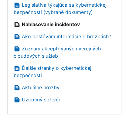
text_snippet
Legislatíva týkajúca sa kybernetickej
bezpečnosti (vybrané dokumenty)
text_snippet
Nahlasovanie incidentov
text_snippet
Ako dostávam informácie o hrozbách?
text_snippet
Zoznam akceptovaných verejných
cloudových služieb
text_snippet
Ďalšie stránky o kybernetickej
bezpečnosti
text_snippet
Aktuálne hrozby
text_snippet
Užitočný softvér