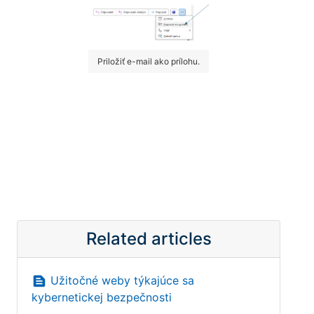
Priložiť e-mail ako prílohu.
Related articles
text_snippet
Užitočné weby týkajúce sa
kybernetickej bezpečnosti