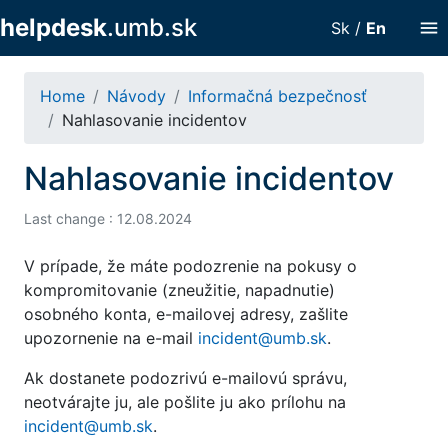
helpdesk
.umb.sk
menu
Sk
/
En
Home
Návody
Informačná bezpečnosť
Nahlasovanie incidentov
Nahlasovanie incidentov
Last change : 12.08.2024
V prípade, že máte podozrenie na pokusy o
kompromitovanie (zneužitie, napadnutie)
osobného konta, e-mailovej adresy, zašlite
upozornenie na e-mail
incident@umb.sk
.
Ak dostanete podozrivú e-mailovú správu,
neotvárajte ju, ale pošlite ju ako prílohu na
incident@umb.sk
.