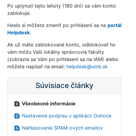
Po uplynutí tejto lehoty (180 dní) sa vám konto
zablokuje.
Heslo si môžete zmeniť po prihlásení sa na
portál
Helpdesk
.
Ak už máte zablokované konto, odblokovať ho
vám môžu Vaši lokálny správcovia fakulty
(zobrazia sa Vám po prihlásení sa na IAM) alebo
môžete napísať na email:
helpdesk@umb.sk
Súvisiace články
text_snippet
Všeobecné informácie
text_snippet
Nastavenie podpisu v aplikácii Outlook
text_snippet
Nahlasovanie SPAM-ových emailov