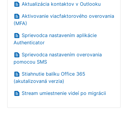
text_snippet
Aktualizácia kontaktov v Outlooku
text_snippet
Aktivovanie viacfaktorového overovania
(MFA)
text_snippet
Sprievodca nastavením aplikácie
Authenticator
text_snippet
Sprievodca nastavením overovania
pomocou SMS
text_snippet
Stiahnutie balíku Office 365
(akutalizovaná verzia)
text_snippet
Stream umiestnenie videí po migrácii