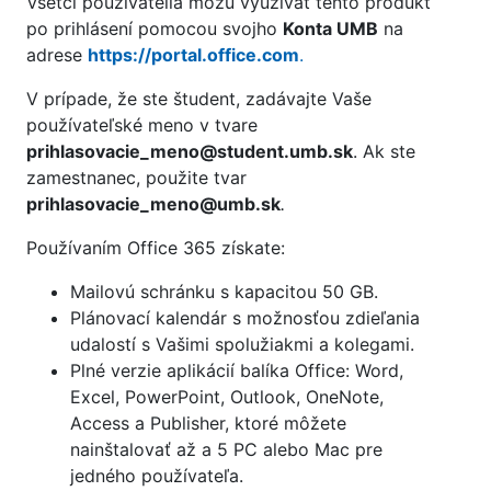
Všetci používatelia môžu využívať tento produkt
po prihlásení pomocou svojho
Konta UMB
na
adrese
https://portal.office.com
.
V prípade, že ste študent, zadávajte Vaše
používateľské meno v tvare
prihlasovacie_meno@student.umb.sk
. Ak ste
zamestnanec, použite tvar
prihlasovacie_meno@umb.sk
.
Používaním Office 365 získate:
Mailovú schránku s kapacitou 50 GB.
Plánovací kalendár s možnosťou zdieľania
udalostí s Vašimi spolužiakmi a kolegami.
Plné verzie aplikácií balíka Office: Word,
Excel, PowerPoint, Outlook, OneNote,
Access a Publisher, ktoré môžete
nainštalovať až a 5 PC alebo Mac pre
jedného používateľa.