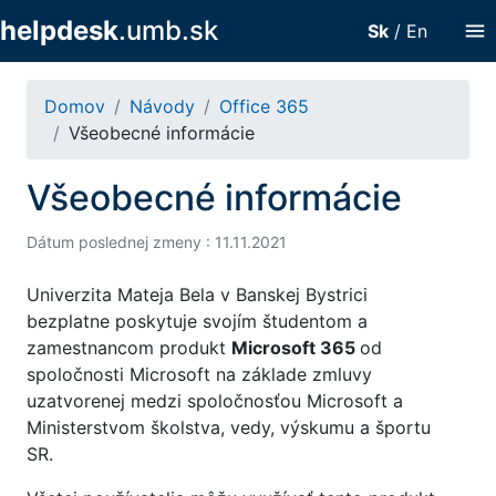
helpdesk
.umb.sk
menu
Sk
/
En
Domov
Návody
Office 365
Všeobecné informácie
Všeobecné informácie
Dátum poslednej zmeny : 11.11.2021
Univerzita Mateja Bela v Banskej Bystrici
bezplatne poskytuje svojím študentom a
zamestnancom produkt
Microsoft 365
od
spoločnosti Microsoft na základe zmluvy
uzatvorenej medzi spoločnosťou Microsoft a
Ministerstvom školstva, vedy, výskumu a športu
SR.