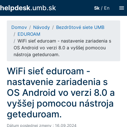
helpdesk
.umb.sk
menu
Sk
/
En
Domov
Návody
Bezdrôtové siete UMB
EDUROAM
WiFi sieť eduroam - nastavenie zariadenia s
OS Android vo verzi 8.0 a vyššej pomocou
nástroja geteduroam.
WiFi sieť eduroam -
nastavenie zariadenia s
OS Android vo verzi 8.0 a
vyššej pomocou nástroja
geteduroam.
Dátum poslednej zmeny : 16.09.2024