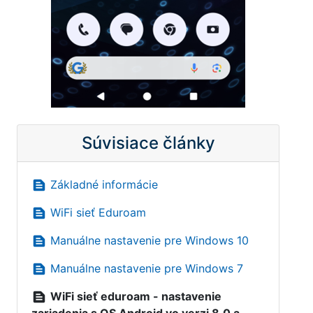
Súvisiace články
text_snippet
Základné informácie
text_snippet
WiFi sieť Eduroam
text_snippet
Manuálne nastavenie pre Windows 10
text_snippet
Manuálne nastavenie pre Windows 7
text_snippet
WiFi sieť eduroam - nastavenie