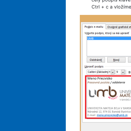
Ctrl + c a vložím