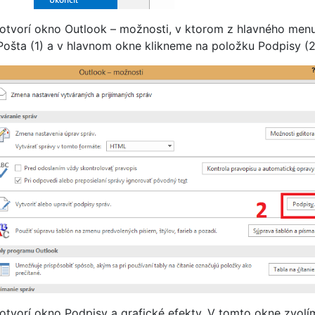
otvorí okno Outlook – možnosti, v ktorom z hlavného men
Pošta (1) a v hlavnom okne klikneme na položku Podpisy (2
otvorí okno Podpisy a grafické efekty. V tomto okne zvolí