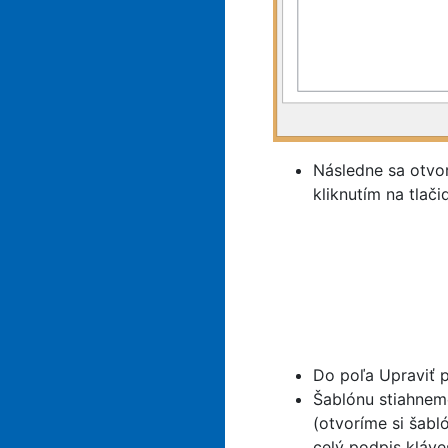
Následne sa otvo
kliknutím na tlači
Do poľa Upraviť 
Šablónu stiahnem
(otvoríme si šab
celý podpis kláve