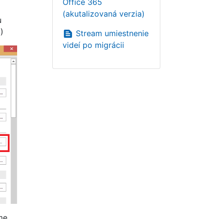
Office 365
(akutalizovaná verzia)
u
)
text_snippet
Stream umiestnenie
videí po migrácii
me