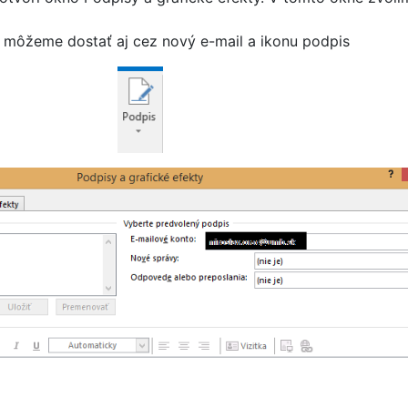
 môžeme dostať aj cez nový e-mail a ikonu podpis