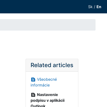
Sk
/
En
Related articles
text_snippet
Všeobecné
informácie
text_snippet
Nastavenie
podpisu v aplikácii
Outlook