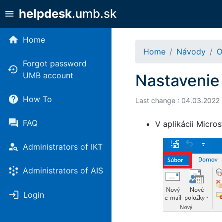
helpdesk
.umb.sk
menu
home
Home
Home
Návody
O
Forgot password
settings_backup_restore
UMB account
Nastavenie 
help
How To
Last change : 04.03.2022
forum
FAQ
V aplikácii Micro
person_search
Administrators of IKT
Administrators of AIS
login
Login