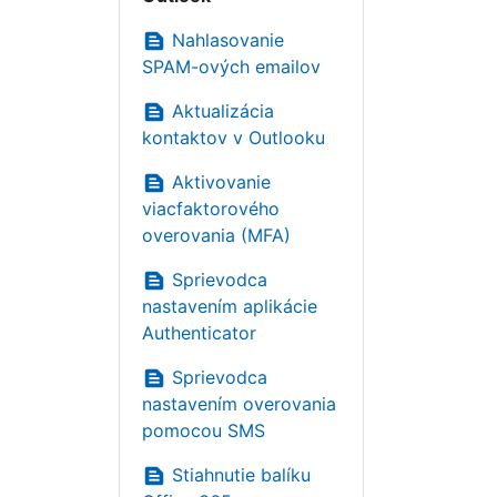
text_snippet
Nahlasovanie
SPAM-ových emailov
text_snippet
Aktualizácia
kontaktov v Outlooku
text_snippet
Aktivovanie
viacfaktorového
overovania (MFA)
text_snippet
Sprievodca
nastavením aplikácie
Authenticator
text_snippet
Sprievodca
nastavením overovania
pomocou SMS
text_snippet
Stiahnutie balíku