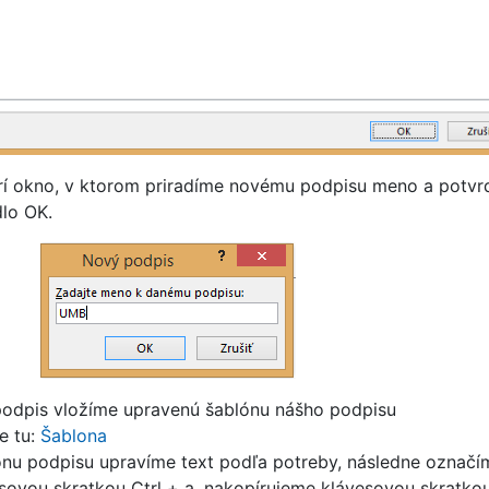
rí okno, v ktorom priradíme novému podpisu meno a potvr
dlo OK.
podpis vložíme upravenú šablónu nášho podpisu
e tu:
Šablona
lónu podpisu upravíme text podľa potreby, následne označí
sovou skratkou Ctrl + a, nakopírujeme klávesovou skratko